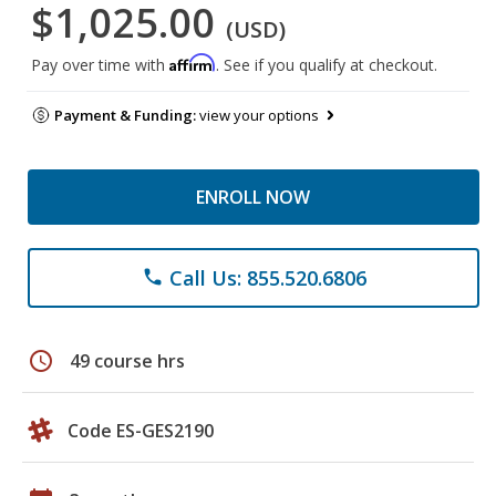
$1,025.00
(USD)
Affirm
Pay over time with
. See if you qualify at checkout.
Payment & Funding:
view your options
ENROLL NOW
Call Us: 855.520.6806
phone
schedule
49 course hrs
Code ES-GES2190