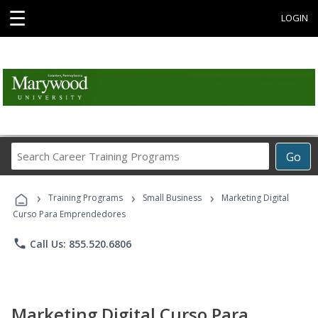
☰
LOGIN
Search
Go
Career
Training
›
›
›
Programs
Training Programs
Small Business
Marketing Digital
Curso Para Emprendedores
phone
Call Us: 855.520.6806
Marketing Digital Curso Para