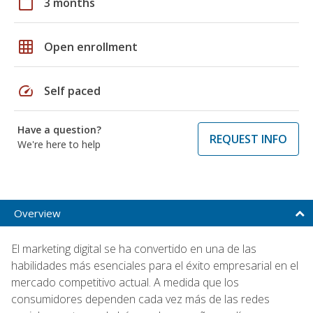
calendar_today
3 months
grid_on
Open enrollment
speed
Self paced
Have a question?
REQUEST INFO
We're here to help
Overview
El marketing digital se ha convertido en una de las
habilidades más esenciales para el éxito empresarial en el
mercado competitivo actual. A medida que los
consumidores dependen cada vez más de las redes