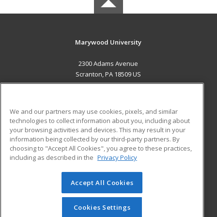
Marywood University
2300 Adams Avenue
Scranton, PA 18509 US
MAIN CONTENT
Career Training
We and our partners may use cookies, pixels, and similar
technologies to collect information about you, including about
ADDITIONAL RESOURCES
your browsing activities and devices. This may result in your
information being collected by our third-party partners. By
Military
Student Blog
choosing to "Accept All Cookies", you agree to these practices,
Financial Assistance
including as described in the
Privacy Policy
Help
Accept All Cookies
© 2026 ed2go, a division of Cengage Learning. All rights
reserved. The material on this site cannot be reproduced or
redistributed unless you have obtained prior written
Cookies Settings
permission from Cengage Learning.
Privacy Policy